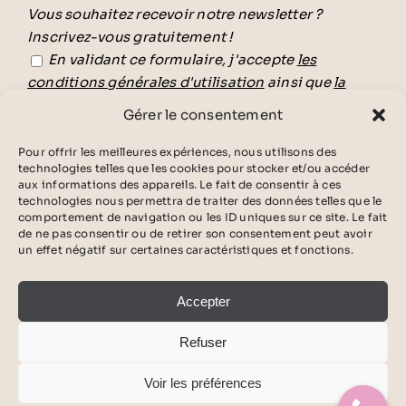
Vous souhaitez recevoir notre newsletter ?
Inscrivez-vous gratuitement !
En validant ce formulaire, j'accepte
les
conditions générales d'utilisation
ainsi que
la
politique de confidentialité.
Gérer le consentement
Veuillez laisser ce champ vide.
Pour offrir les meilleures expériences, nous utilisons des
technologies telles que les cookies pour stocker et/ou accéder
aux informations des appareils. Le fait de consentir à ces
technologies nous permettra de traiter des données telles que le
comportement de navigation ou les ID uniques sur ce site. Le fait
de ne pas consentir ou de retirer son consentement peut avoir
un effet négatif sur certaines caractéristiques et fonctions.
Accepter
LGBTQ-friendly
©Signature by Champs Elysées
|
Agence ©Jeff
Refuser
Concept
|
Boosté par l’agence Telo
|
Mentions
Voir les préférences
légales
|
Politique de confidentialité
|
Conditions