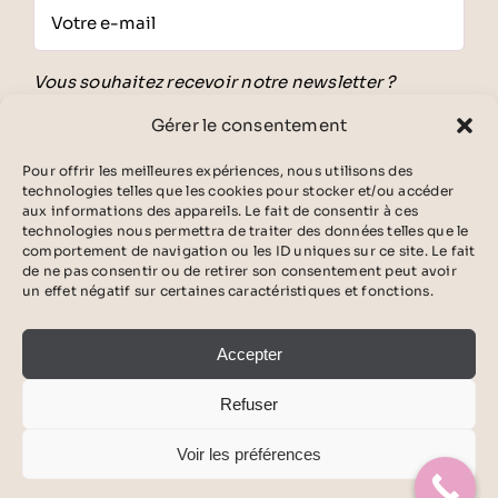
Vous souhaitez recevoir notre newsletter ?
Inscrivez-vous gratuitement !
Gérer le consentement
En validant ce formulaire, j'accepte
les
conditions générales d'utilisation
ainsi que
la
Pour offrir les meilleures expériences, nous utilisons des
politique de confidentialité.
technologies telles que les cookies pour stocker et/ou accéder
aux informations des appareils. Le fait de consentir à ces
Veuillez laisser ce champ vide.
technologies nous permettra de traiter des données telles que le
comportement de navigation ou les ID uniques sur ce site. Le fait
de ne pas consentir ou de retirer son consentement peut avoir
un effet négatif sur certaines caractéristiques et fonctions.
Accepter
Refuser
Voir les préférences
LGBTQ-friendly
Planifier votre essayage
©Signature by Champs Elysées
|
Agence ©Jeff