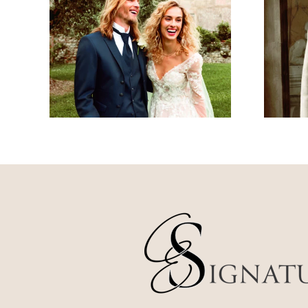
yle
Costume style
leu
baroque beige