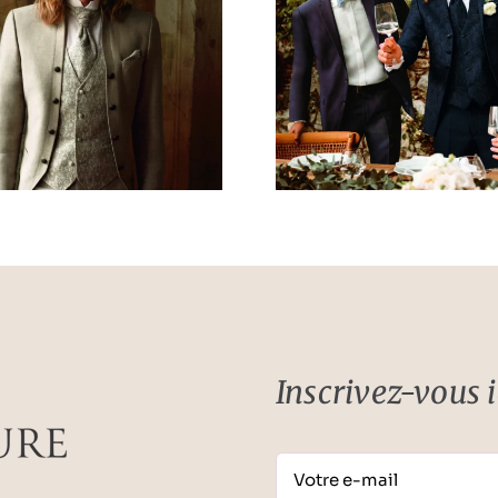
Costume style
Costume
baroque bleu
baroque
nuit
nui
Inscrivez-vous ic