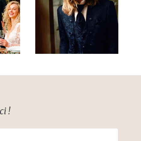
 style
Costume style
 bleu
classique bleu
t
canard
i !