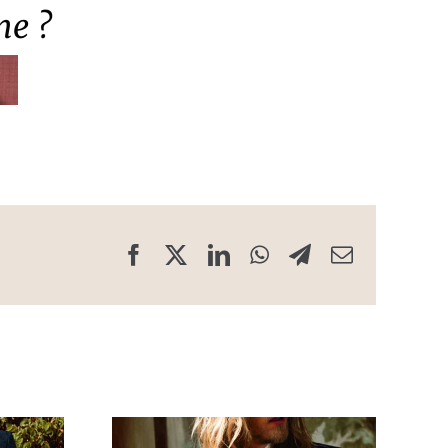
me ?
Facebook
X
LinkedIn
WhatsApp
Telegram
Email