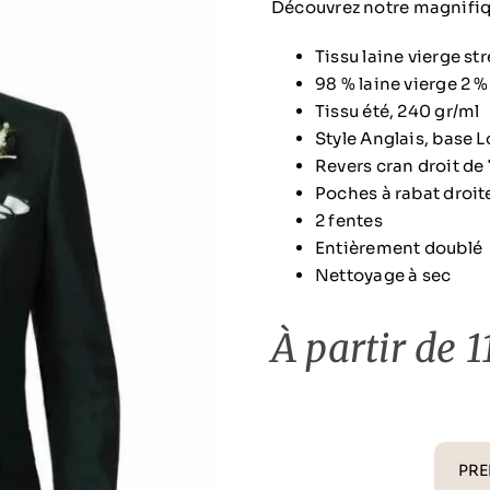
Découvrez notre magnifiq
Tissu laine vierge st
98 % laine vierge 2 
Tissu été, 240 gr/ml
Style Anglais, base 
Revers cran droit de
Poches à rabat droi
2 fentes
Entièrement doublé
Nettoyage à sec
À partir de 
PRE