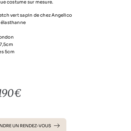
ue costume sur mesure.
retch vert sapin de chez Angelico
% élasthanne
London
 7,5cm
tes 5cm
1190€
NDRE UN RENDEZ-VOUS