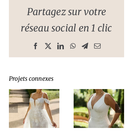
Partagez sur votre
réseau social en 1 clic
Facebook
X
LinkedIn
WhatsApp
Telegram
Email
Projets connexes
e
Robe de
Robe de
mariée
mariée
Kamara
Wendra