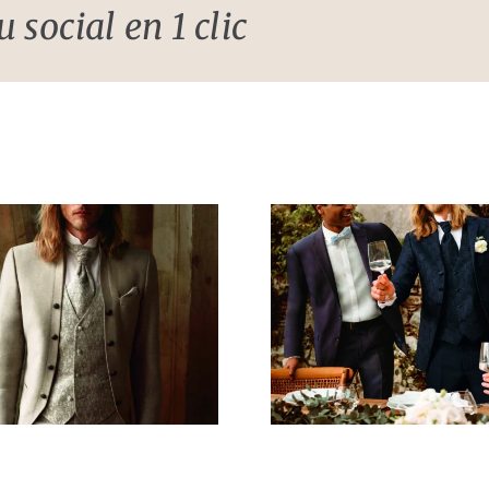
 social en 1 clic
Costume style
Costume
baroque bleu
baroque
nuit
nui