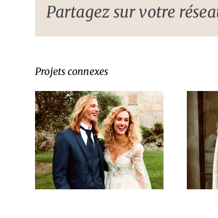
Partagez sur votre réseau
Projets connexes
yle
Costume style
leu
baroque beige