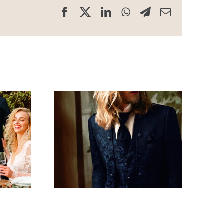
Facebook
X
LinkedIn
WhatsApp
Telegram
Email
 style
Costume style
 bleu
classique bleu
t
canard