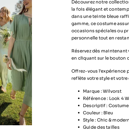
Découvrez notre collectio
la fois élégant et contemp
dans une teinte bleue raf
gamme, ce costume assure 
occasions spéciales ou pr
personnelle tout en restan
Réservez dès maintenant 
en cliquant sur le bouton 
Offrez-vous l'expérience 
reflète votre style et votr
Marque :
Wilvorst
Référence :
Look 4 W
Descriptif : Costum
Couleur : Bleu
Style : Chic & moder
Guide des tailles