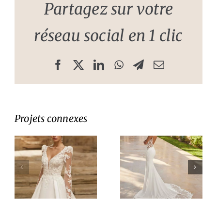
Partagez sur votre
réseau social en 1 clic
Facebook
X
LinkedIn
WhatsApp
Telegram
Email
Projets connexes
e
Robe de
Robe de
mariée
mariée
Oimbra
Fiore