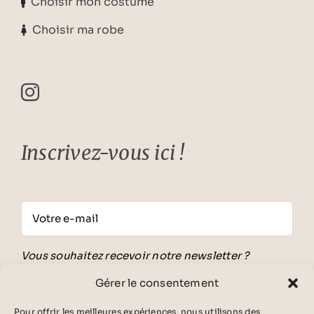
Choisir mon costume
Choisir ma robe
Inscrivez-vous ici !
Vous souhaitez recevoir notre newsletter ?
Inscrivez-vous gratuitement !
Gérer le consentement
En validant ce formulaire, j'accepte
les
conditions générales d'utilisation
ainsi que
la
Pour offrir les meilleures expériences, nous utilisons des