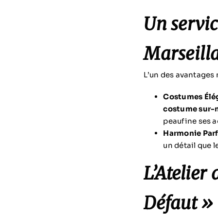
Un servic
Marseilla
L’un des avantages 
Costumes Éléga
costume sur-
peaufine ses a
Harmonie Parfa
un détail que 
L’Atelier
Défaut »