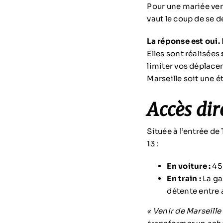
Pour une mariée vena
vaut le coup de se d
La réponse est oui.
Elles sont réalisées
limiter vos déplace
Marseille soit une é
Accès dir
Située à l’entrée d
13 :
En voiture :
45 
En train :
La ga
détente entre 
« Venir de Marseille