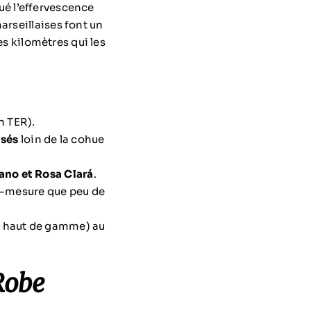
ué l’effervescence
arseillaises font un
es kilomètres qui les
n TER).
isés
loin de la cohue
lano et Rosa Clará
.
r-mesure que peu de
s haut de gamme) au
Robe