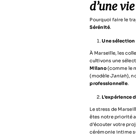
d’une vie
Pourquoi faire le tr
Sérénité
.
Une sélection
À Marseille, les co
cultivons une sélec
Milano
(comme le 
(modèle
Janiah
), n
professionnelle
.
L’expérience 
Le stress de Marseil
êtes notre priorité 
d’écouter votre proj
cérémonie intime su