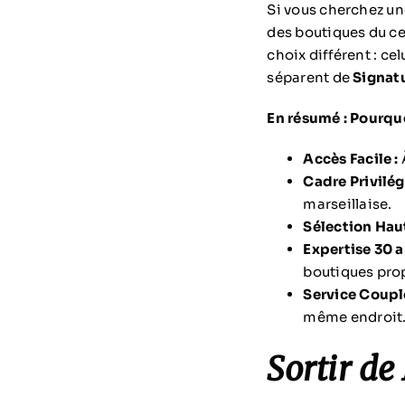
Si vous cherchez u
des boutiques du ce
choix différent : cel
séparent de
Signat
En résumé : Pourquo
Accès Facile :
Cadre Privilégi
marseillaise.
Sélection Hau
Expertise 30 a
boutiques pro
Service Couple
même endroit
Sortir de