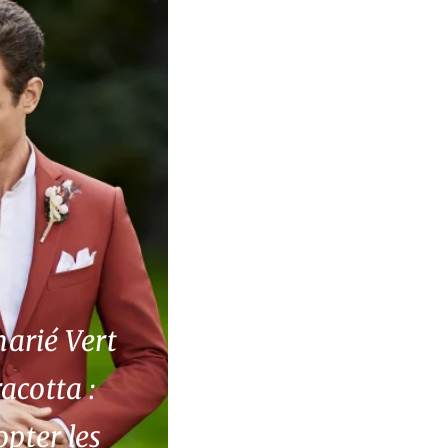
arié Vert
acotta :
ter les