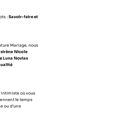
ots :
Savoir-faire et
nature Mariage, nous
 sirène Nicole
e Luna Novias
ualité
 intimiste où vous
prennent le temps
ne ou d’une