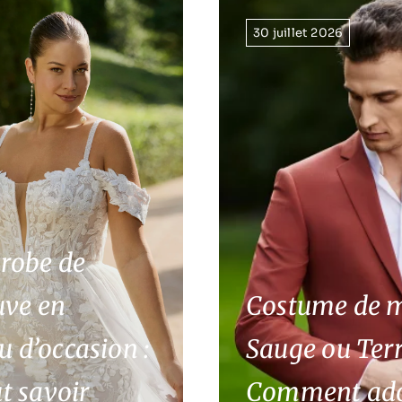
30 juillet 2026
 robe de
uve en
Costume de m
u d’occasion :
Sauge ou Terr
ut savoir
Comment adop