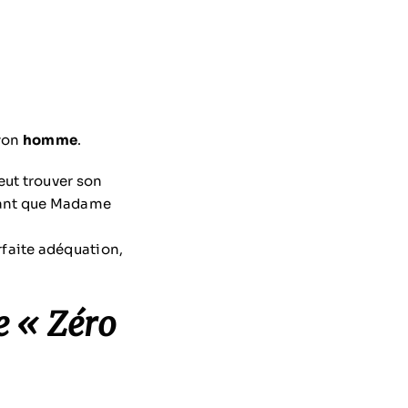
ayon
homme
.
eut trouver son
ndant que Madame
faite adéquation,
ie « Zéro