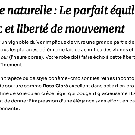
e naturelle : Le parfait équil
c et liberté de mouvement
’un vignoble du Var implique de vivre une grande partie de 
 sous les platanes, cérémonie laïque au milieu des vignes e
hour
(l’heure dorée). Votre robe doit faire écho à cette liber
ffinement.
en trapèze ou de style bohème-chic sont les reines incont
 de couture comme
Rosa Clará
excellent dans cet art en pr
ine de soie ou en crêpe léger qui bougent gracieusement 
est de donner l’impression d’une élégance sans effort, en 
ronnante.