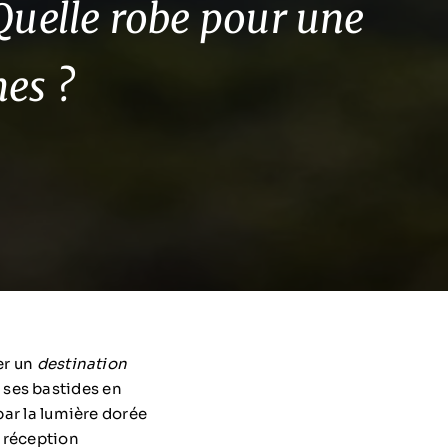
Quelle robe pour une
es ?
er un
destination
 ses bastides en
par la lumière dorée
e réception