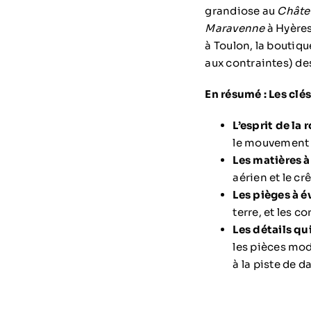
grandiose au
Châte
Maravenne
à Hyères
à Toulon, la boutiq
aux contraintes) de
En résumé : Les clé
L’esprit de la r
le mouvement e
Les matières à 
aérien et le cr
Les pièges à év
terre, et les c
Les détails qu
les pièces mod
à la piste de d