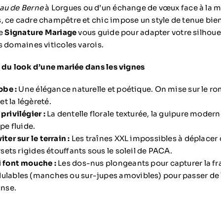
au de Berne
à Lorgues ou d’un échange de vœux face à la 
, ce cadre champêtre et chic impose un style de tenue bien 
ue
Signature Mariage
vous guide pour adapter votre silhouet
s domaines viticoles varois.
s du look d’une mariée dans les vignes
obe :
Une élégance naturelle et poétique. On mise sur le 
t la légèreté.
privilégier :
La dentelle florale texturée, la guipure moderne
êpe fluide.
iter sur le terrain :
Les traînes XXL impossibles à déplacer 
orsets rigides étouffants sous le soleil de PACA.
i font mouche :
Les dos-nus plongeants pour capturer la fra
ulables (manches ou sur-jupes amovibles) pour passer de 
anse.