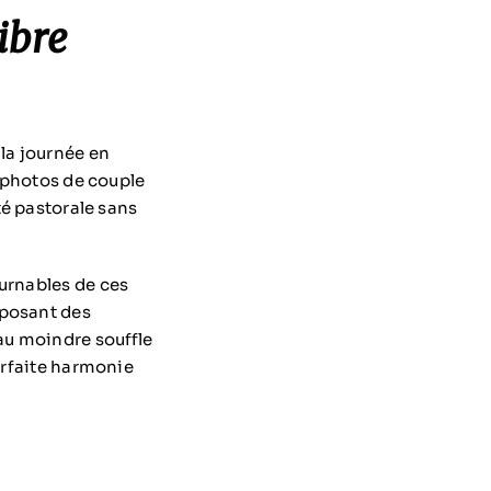
ibre
la journée en
t photos de couple
té pastorale sans
ournables de ces
oposant des
au moindre souffle
parfaite harmonie