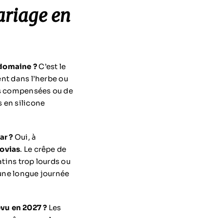
ariage en
 domaine ?
C’est le
ent dans l’herbe ou
les compensées ou de
s en silicone
ar ?
Oui, à
ovias
. Le crêpe de
atins trop lourds ou
 une longue journée
vu en 2027 ?
Les