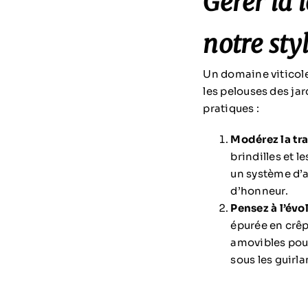
Gérer la 
notre sty
Un domaine viticole
les pelouses des ja
pratiques :
Modérez la tra
brindilles et 
un système d’a
d’honneur.
Pensez à l’évol
épurée en crêp
amovibles pour
sous les guirl