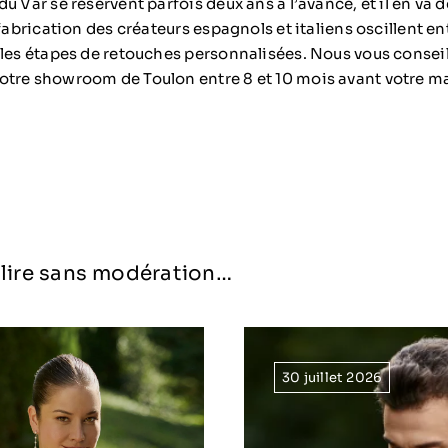
u Var se réservent parfois deux ans à l’avance, et il en va
 fabrication des créateurs espagnols et italiens oscillent en
 les étapes de retouches personnalisées. Nous vous consei
tre showroom de Toulon entre 8 et 10 mois avant votre m
à lire sans modération…
30 juillet 2026