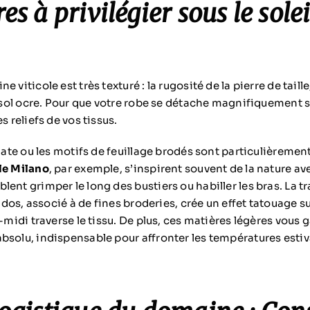
es à privilégier sous le solei
 viticole est très texturé : la rugosité de la pierre de taille
le sol ocre. Pour que votre robe se détache magnifiquement 
s reliefs de vos tissus.
 plate ou les motifs de feuillage brodés sont particulièrem
le Milano
, par exemple, s’inspirent souvent de la nature av
lent grimper le long des bustiers ou habiller les bras. La 
le dos, associé à de fines broderies, crée un effet tatouage s
s-midi traverse le tissu. De plus, ces matières légères vous 
bsolu, indispensable pour affronter les températures estiv