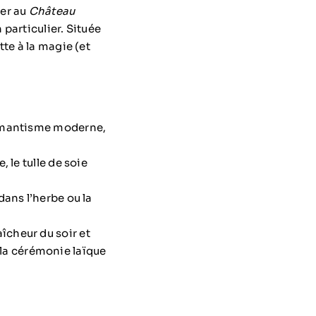
mer au
Château
particulier. Située
te à la magie (et
romantisme moderne,
, le tulle de soie
dans l’herbe ou la
îcheur du soir et
la cérémonie laïque