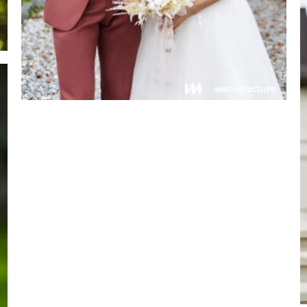
Costume style
bohème chic couleur
vert sauge
Bohème
Champêtre
Collection 2026
Couleur
Vert
Homme
Manufacture