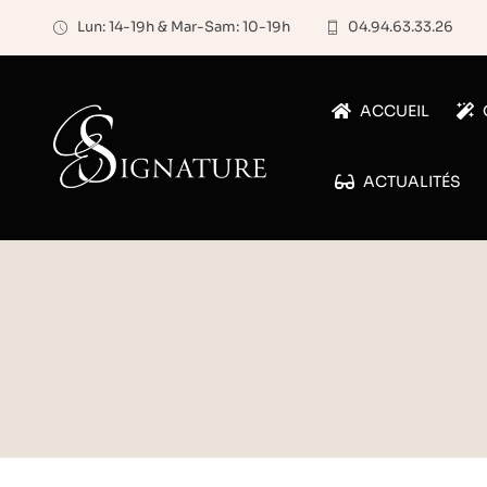
Passer
Lun: 14-19h & Mar-Sam: 10-19h
04.94.63.33.26
au
contenu
ACCUEIL
ACTUALITÉS