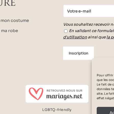
r mon costume
Vous souhaitez recevoir n
r ma robe
En validant ce formulai
d'utilisation
ainsi que
la p
Veuillez laisser ce champ 
Pour offrir
que les co
Le fait de
données te
site. Le f
effet négat
LGBTQ-friendly
Ac