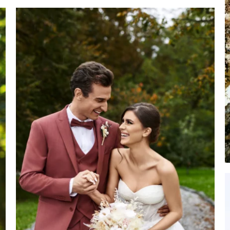
Costume style
bohème couleur beige
Atelier Torino
Bohème
Collection 2026
Couleur Beige
Homme
Wilvorst