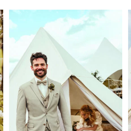
Costume style
bohème, vintage
couleur brun
Atelier Torino
Bohème
Collection 2026
Couleur Brun
Homme
Vintage
Wilvorst